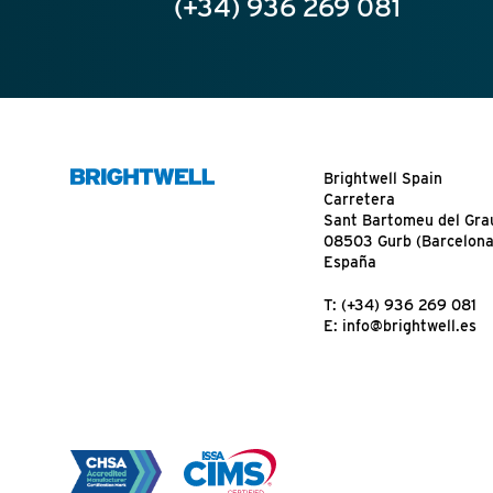
(+34) 936 269 081
Brightwell Spain
Carretera
Sant Bartomeu del Grau
08503 Gurb (Barcelona
España
T:
(+34) 936 269 081
E:
info@brightwell.es