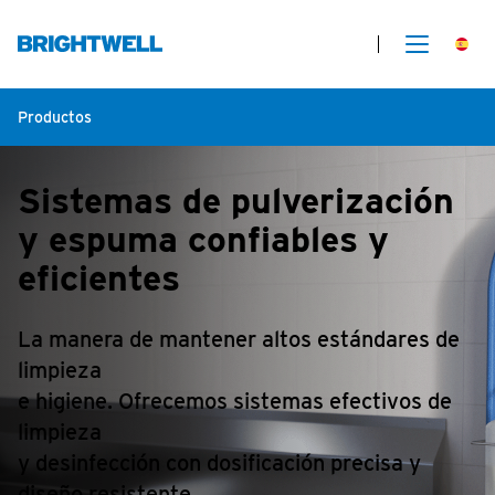
Productos
Sistemas de pulverización
y espuma confiables y
eficientes
La manera de mantener altos estándares de
limpieza
e higiene. Ofrecemos sistemas efectivos de
limpieza
y desinfección con dosificación precisa y
diseño resistente,