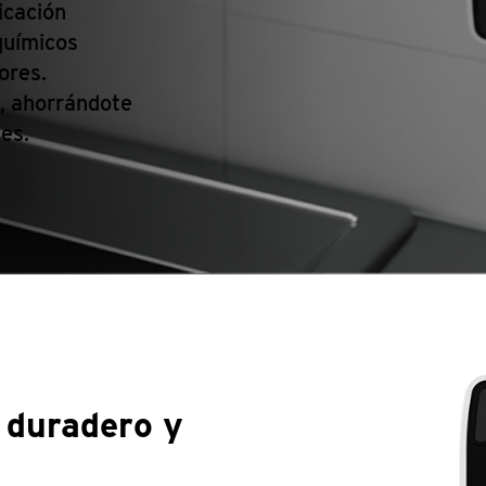
icación
químicos
ores.
s, ahorrándote
es.
 duradero y