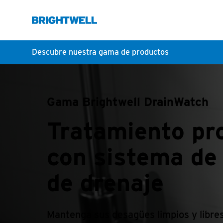
Descubre nuestra gama de productos
Gama Brightwell DrainWatch
Tratamiento pr
con sistema de 
de drenaje
Mantenga sus desagües limpios y libres