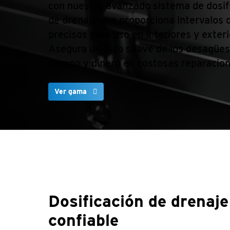
con nuestro avanzado sistema de dosif
de drenaje que proporciona intervalos 
precisos para uso en interiores y exteri
Asegura un flujo suave de los desagüe
tiempo y dinero en costosas reparacion
Ver gama
Dosificación de drenaje
confiable