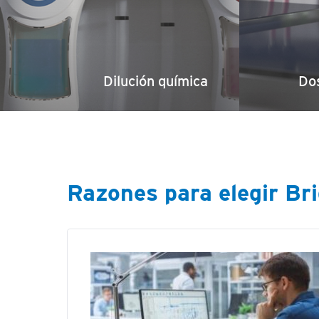
Dilución química
Dos
Razones para elegir Bri