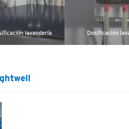
ificación lavandería
Dosificación lava
ghtwell