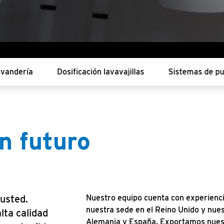
avandería
Dosificación lavavajillas
Sistemas de pu
n futuro
s
 usted.
Nuestro equipo cuenta con experiencia
nuestra sede en el Reino Unido y nues
lta calidad
Alemania y España. Exportamos nuest