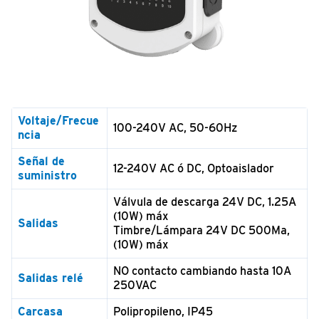
Voltaje/Frecue
100-240V AC, 50-60Hz
ncia
Señal de
12-240V AC ó DC, Optoaislador
suministro
Válvula de descarga 24V DC, 1.25A
(10W) máx
Salidas
Timbre/Lámpara 24V DC 500Ma,
(10W) máx
NO contacto cambiando hasta 10A
Salidas relé
250VAC
Carcasa
Polipropileno, IP45