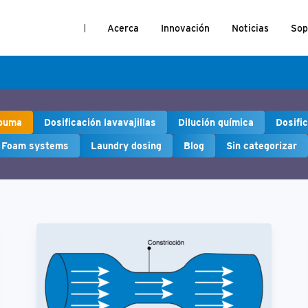
Acerca
Innovación
Noticias
Sop
spuma
Dosificación lavavajillas
Dilución química
Dosifi
d Foam systems
Laundry dosing
Blog
Sin categorizar