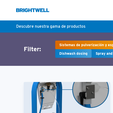
Descubre nuestra gama de productos
Sistemas de pulverización y e
Filter:
Dishwash dosing
Spray an